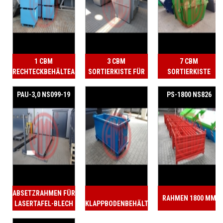
1 CBM
3 CBM
7 CBM
RECHTECKBEHÄLTEAR
SORTIERKISTE FÜR
SORTIERKISTE
MERLO RADLADER
PAU-3,0 NS099-19
PS-1800 NS826
​ABSETZRAHMEN FÜR
RAHMEN 1800 MM
LASERTAFEL-BLECH
KLAPPBODENBEHÄLTER